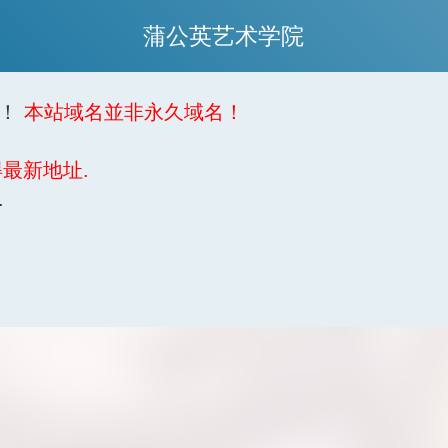
蒲公英艺术学院
问！
本站域名並非永久域名！
。
得最新地址.
.