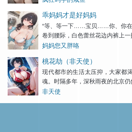
乖妈妈才是好妈妈
“等、等一下……宝贝……你、你
卷到腰际，白色蕾丝花边内裤上一
妈妈您又胖咯
桃花劫（非天使）
现代都市的生活太压抑，大家都
魂。时隔多年，深秋雨夜的北京仍
非天使