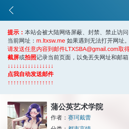
提示：
本站会被大陆网络屏蔽、封禁、禁止访
当前网址：
m.ltxsw.me
如果遇到无法打开网址
请发送任意内容到邮件LTXSBA@gmail.com取
截屏
或
拍照
记录当前页面，以免丟失网址和邮箱
↓↓↓↓↓↓↓↓↓↓↓↓↓↓↓↓
点我自动发送邮件
↑↑↑↑↑↑↑↑↑↑↑↑↑↑↑↑
蒲公英艺术学院
作者：
赛珂戴蕾
分类：
都市言情