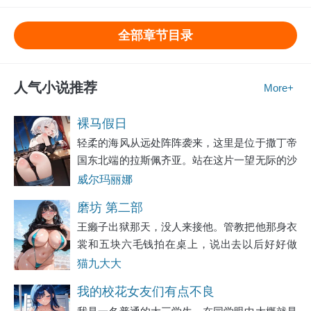
全部章节目录
人气小说推荐
More+
裸马假日
轻柔的海风从远处阵阵袭来，这里是位于撒丁帝
国东北端的拉斯佩齐亚。站在这片一望无际的沙
滩上，感受到的不仅是灼眼的阳光，还有扑面而
威尔玛丽娜
来的热浪。蔚蓝色的海水一波波冲刷着脚下金黄
磨坊 第二部
的沙滩，每一次都让新的沙粒覆盖其上，随后又
王癞子出狱那天，没人来接他。管教把他那身衣
裳和五块六毛钱拍在桌上，说出去以后好好做
人，别再回来了。王癞子把钱揣进裤兜，把铺盖
猫九大大
卷往肩上一扛，说了句知道了。门卫老宋蹲在门
我的校花女友们有点不良
口抽烟，看他出来，把烟屁股往地上一捻：“瘸