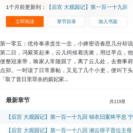
1个月前更新到：
【后宫 大观园记】第一百一十九回 
立即阅读
章节目录
加入书架
第一零五：优伶奉承贪生一念，小婢密语春思几分却说
第二日，冯紫英起来，云儿伺候着洗漱，用过早点，他
便整冠束带，唤家人常随跟了，离了云儿处，去詹事府
点卯。一时读了日常禀帖，又见了几个小吏，便叫下头
「取了昔日里罪余的嫔妃家...
最新章节
共119章
【后宫 大观园记】第一百一十九回 锦衣旧案终平息 
【后宫 大观园记】第一百一十八回 湘云得子晋位主母