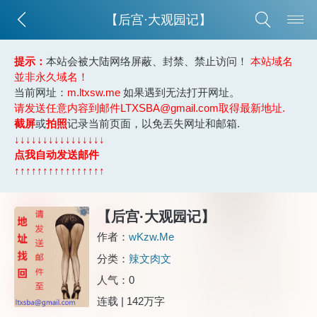
【后宫·大观园记】
提示：
本站会被大陆网络屏蔽、封禁、禁止访问！
本站域名
並非永久域名！
当前网址：
m.ltxsw.me
如果遇到无法打开网址。
请发送任意内容到邮件LTXSBA@gmail.com取得最新地址.
截屏
或
拍照
记录当前页面，以免丟失网址和邮箱.
↓↓↓↓↓↓↓↓↓↓↓↓↓↓↓↓
点我自动发送邮件
↑↑↑↑↑↑↑↑↑↑↑↑↑↑↑↑
【后宫·大观园记】
作者：
wKzw.Me
分类：
辣文肉文
人气：0
连载 | 142万字