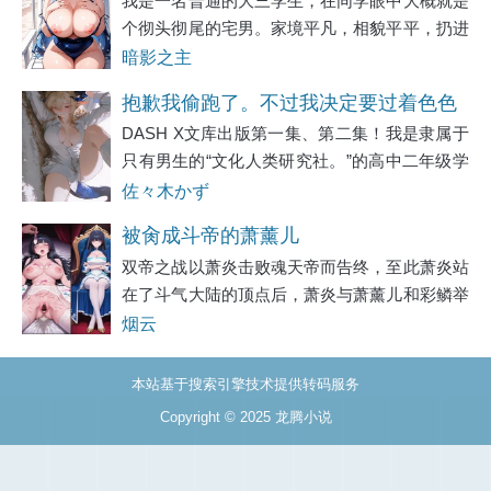
我是一名普通的大三学生，在同学眼中大概就是
子，出去了
个彻头彻尾的宅男。家境平凡，相貌平平，扔进
人堆里就找不出来的那种。从小到大的成长轨迹
暗影之主
枯燥得像一条直线——上课、回家、写作业，偶
抱歉我偷跑了。不过我决定要过着色色
尔和为数不多的朋友打打游戏。青春期的荷尔
DASH X文库出版第一集、第二集！我是隶属于
的生活。
只有男生的“文化人类研究社。”的高中二年级学
生。美少女转学生？来栖美亚加入了这样的社
佐々木かず
团。来栖外表完美，个性也完美。社团里的男生
被肏成斗帝的萧薰儿
当然都对来栖神魂颠倒，拼命地想要接近她。我
双帝之战以萧炎击败魂天帝而告终，至此萧炎站
在了斗气大陆的顶点后，萧炎与萧薰儿和彩鳞举
办了一场异常盛大的婚礼，在无数人的见证下，
烟云
萧薰儿和彩鳞也成为了斗气大陆敬仰尊崇的女
神。只不过由于斗帝斗圣的体质相差太大，萧炎
本站基于搜索引擎技术提供转码服务
怕
Copyright © 2025 龙腾小说