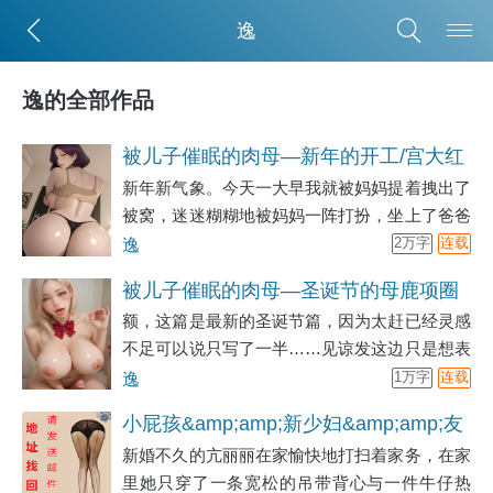
逸
逸的全部作品
被儿子催眠的肉母—新年的开工/宫大红
新年新气象。今天一大早我就被妈妈提着拽出了
包
被窝，迷迷糊糊地被妈妈一阵打扮，坐上了爸爸
的车去拜年。大姑小姑堂姐堂嫂大婶小婶…
逸
2万字
连载
被儿子催眠的肉母—圣诞节的母鹿项圈
额，这篇是最新的圣诞节篇，因为太赶已经灵感
不足可以说只写了一半……见谅发这边只是想表
达我是本人……而且不反对大家从其他地方搬运
逸
1万字
连载
文上来这边(主要是我懒(●&amp;#039;?
小屁孩&amp;amp;新少妇&amp;amp;友
&amp;#039;●))最近卡灵感写东西下不去笔了很
新婚不久的亢丽丽在家愉快地打扫着家务，在家
人母&amp;amp;成熟
难受，正在到处看文
里她只穿了一条宽松的吊带背心与一件牛仔热