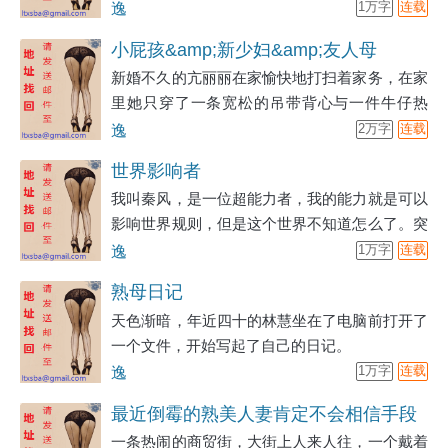
生。我现在有十次重生机会，每次完成怪谈副本
逸
1万字
连载
都会获得各种奖励或者道具。今天就是我前往第
小屁孩&amp;新少妇&amp;友人母
一个副本的日子！
新婚不久的亢丽丽在家愉快地打扫着家务，在家
&amp;成熟妇
里她只穿了一条宽松的吊带背心与一件牛仔热
裤。想到今天万圣节，她还是准备了一些糖果。
逸
2万字
连载
世界影响者
我叫秦风，是一位超能力者，我的能力就是可以
影响世界规则，但是这个世界不知道怎么了。突
然开始主动变换着规则影响着世界的一切。 我
逸
1万字
连载
的能力在小时候就有了，慢慢地影响着父母，将
熟母日记
他们最想要的东西通过【影响】慢慢帮他们实现
天色渐暗，年近四十的林慧坐在了电脑前打开了
了。 当时十二岁正式觉醒超能力的时候，突然
一个文件，开始写起了自己的日记。
发现世界变得不一样了，更加强大的规则笼罩了
逸
1万字
连载
我，不，是笼罩了整个世界，我只是被影响的一
员。这是来自世界 ，来自天道的影响力…… 可
最近倒霉的熟美人妻肯定不会相信手段
能你也看过番外，那
一条热闹的商贸街，大街上人来人往，一个戴着
丰富的算命老头！吧？