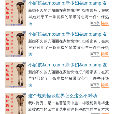
小屁孩&amp;amp;新少妇&amp;amp;友
新婚不久的亢丽丽在家愉快地打扫着家务，在家
人母&amp;amp;成熟
里她只穿了一条宽松的吊带背心与一件牛仔热
裤。想到今天万圣节，她还是准备了一些糖果。
逸
0万字
连载
小屁孩&amp;amp;新少妇&amp;amp;友
新婚不久的亢丽丽在家愉快地打扫着家务，在家
人母&amp;amp;成熟
里她只穿了一条宽松的吊带背心与一件牛仔热
裤。想到今天万圣节，她还是准备了一些糖果。
逸
0万字
连载
小屁孩&amp;amp;新少妇&amp;amp;友
新婚不久的亢丽丽在家愉快地打扫着家务，在家
人母&amp;amp;成熟
里她只穿了一条宽松的吊带背心与一件牛仔热
裤。想到今天万圣节，她还是准备了一些糖果。
逸
0万字
连载
这个规则怪谈世界怎么这么不对劲
我叫肖秀，是一名普通高中生，却没想到刚毕业
就被诡异怪谈世界选中前往各种诡异世界副本求