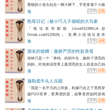
墨镜的小老头站在一棵大树下，手里拿着个小旗
子，鬼鬼祟祟地盯着路上来来往往的路人们，视
逸
1万字
连载
线经常落在那些露出大长腿的年轻小妹妹身上。
熟母日记（被小巧儿子催眠的大马家
『地址发布邮箱 Ltxs&#119861;A @
族）
GmaiL.co&#120028;』 龙腾小说地址发布
&#119934;&#120402;&#120246;.Lt&#120403;s&#11
逸
1万字
连载
天色渐暗，年近四十的林慧坐在了电脑前打开了
朋友的馈赠：傲娇严厉的性奴美母
一个文件，开始写起了自己的日记。
张林只是一个「单纯」的初中生，她有个漂亮的
妈妈，对他来说世界上最漂亮的女人就是自己妈
妈了。当然他妈妈柳梦媛那是真的很漂亮，主要
逸
1万字
连载
是天生丽质，看起来无比年轻，已经35的人了，
迦勒底牛头人乐园
看起来还像是如同桃李（20左右）……张林还有
「我是一名平凡的上班族，机缘巧合之下竟然穿
一个好兄弟李亚，那可是他的发小，两人除了成
越FGO世界，更离谱的是，故事竟然如同游戏
绩相似，「兴趣」相近之外就没有什么共同点
中一样，我竟然成为了迦勒底最后的御主」「作
逸
1万字
连载
了，李亚隐形土豪的气场已经完全散发出来了，
为FGO的一名开服玩家，我凭借对于原作的记
从那从露营开始……毕竟在那次露营时，两人有