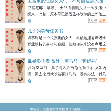
卫宫家的性感女人们，不可能是黑人随
忆与努力成功修复了人理，并与众多从者结下了
了过命的友谊，不是
卫宫宅邸，早晨。 士郎捂着额头从一阵头痛中
叫随到的约炮肉便器
远超信赖、互相爱慕的关系」「但从我没穿越之
醒来，此刻，原本早已摆脱圣杯战争的士郎脸上
前，就经常幻想着我氪金抽到的女性角色，被游
看起来却无比憔悴，仿佛是受到梦魇的折磨。
逸
1万字
连载
戏中丑陋、扭曲的怪物的侵犯，或是被其他龙套
「……已经…这个时间了吗？大家应该已经起来
般的男性调教」「就连看本子，关键词都是
儿子的美母任务书
了吧？」 士郎揉了揉眼睛，望向一旁的闹铃，
Fgo、NTR、夫前侵犯
贞慕珠是一个很强势的女人，虽然她拥有着堪比
艰难起身，虽然尝试回想起噩梦的内容， 但只
职业模特的身材与容颜，但她却从来没有利用这
要自己一集中精神就会被疼痛感打断。 不知从
些与生俱来的优势走『捷径』，而是靠着自己的
逸
1万字
连载
何时开始，卫宫士郎觉得最近自己状态不太好，
努力攀登到了科长的位置，一米七的个子和白皙
除了头痛和无精打采 以外，身体的某些位置还
世界影响者 番外：骑马马（骑妈妈）
的皮肤他在公司里就像一只优雅的丹顶鹤，是公
经常出现疼痛，每天
以前家里穷，儿子每次看到别的孩子在游乐场
司里所有女性职员的典范。
玩，回去之后就吵着要骑马马，没有办法，我只
能趴下来给儿子骑。我驮着儿子，妻子在一旁看
逸
1万字
连载
着我和儿子玩耍，场面十分温馨。……就是有点
费膝盖，于是我买了一块超大的瑜伽垫，几乎覆
盖了整个客厅，对了，虽然家里穷，但是我父母
留下来的私宅还挺大。日子一天天过去，我的工
本站基于搜索引擎技术提供转码服务