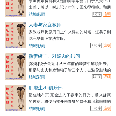
泉里香难得能和久违的同学聚会，由于丈夫正在
这之后被照了照片。杂志社一定会对在这社会中
出差，所以一时忘记了时间，回来得很晚。和朋
被禁忌的话题感到兴趣而无时不刻的跟随在身
友们分别后，本想从车站前坐出租车回家，但车
结城彩雨
1万字
连载
边。这之后年轻男子一直持续着在真树子身边纠
站前排队的人很多。另外，一群看起来像是暴走
缠。在一开始，真树子是抱着自暴自弃的心情顺
人妻与家庭教师
族（摩托车飙车党）的摩托车轰鸣着，闹的广场
从着年轻男子的招换，但
家教老师梅原周日上午来拜访的时候，江美子刚
上也很难有出租车进来。大概一周左右前，在出
吃完早餐正在洗衣服。
租车站台排队的里香就曾被广场上游荡的暴走族
结城彩雨
30万字
连载
盯上过，甚至还被他们纠缠。如果不是巡逻的警
察及时赶到，差点就被他们掳到车上。正因为发
熟妻绫子、对媚肉的讯问
生过这样的事情，里香
[凌辱]绫子最近才从三年前的噩梦中解脱出来。
那是与丈夫和彦和独子智三个人，去避暑胜地的
轻井泽游玩时的事。深夜被暴徒们闯入一家三口
结城彩雨
1万字
连载
留宿的出租别墅，遭遇了难以置信的灾祸。所谓
肛虐生zhi俱乐部
暴徒，是以会田为首，因为被和彦揭发了不正当
记住地布页 完全进入了春季的日光，带来舒爽
行为，而被公司解雇处分的原同事三人。他们对
的暖意。将便当摊开来野餐的母子和追着蝴蝶的
熟睡的和彦施以一击，至其昏厥，又以爱子智为
孩子们，素描公园里景色的老人，还有在阳光下
结城彩雨
13万字
连载
人质，进而对绫子施加淫虐不堪的责备，给予了
睡着的年轻人们……这是午后安静的时刻。 由
生不如死的凌辱，一泄心头之恨。但是很快，会