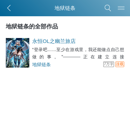
地狱链条
地狱链条的全部作品
永恒OL之幽兰旅店
“登录吧……至少在游戏里，我还能做点自己想
做的事。”————正在建立连接
———————欢迎来到《永恒OL》————
地狱链条
7万字
连载
请选择您的登录角色姓名：清姬性别：女职业：
见习剑舞者等级：LV.10种族：人类主手装备：
新手铁剑常用技能：基