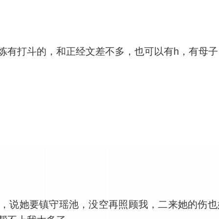
不给我功法吗？她说她这冰天雪地的，没有我这种
峰上的冰天雪地，母亲
炼有打斗的，和正经文差不多，也可以有h，有母子
，说她要镇守瑶池，没空再照顾我，二来她的伤也