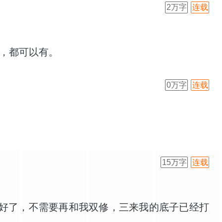
火一样的人适用的功法。于是我悻悻作罢。从小
2万字
连载
，都可以有。
0万字
连载
15万字
连载
好了，不需要再和我双修，三来我的底子已经打